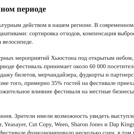
нном периоде
льтурным действом в нашем регионе. В современном
иативами: сортировка отходов, компенсация выброс
а велосипеде.
турных мероприятий Хьюстона под открытым небо
иоде фестиваль принимает около 60 000 посетителе
одажу билетов, мерчандайзера, фудкорты и партнер
ме того, примерно 35% гостей на фестивале приеха
ложительное влияние фестиваля на местные бизнесы:
 июня. Зрители имели возможность увидеть выступл
Yeasayer, Cut Copy, Ween, Sharon Jones и Dap King
а фестивале функционировало несколько сцен, в том 