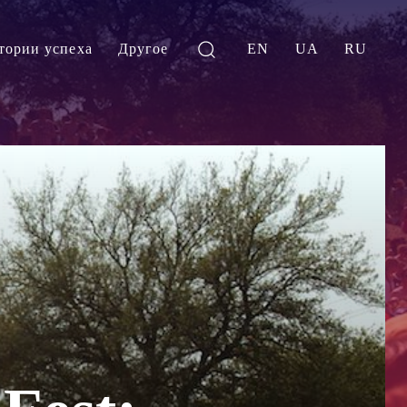
тории успеха
Другое
EN
UA
RU