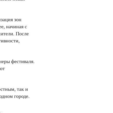
изация зон
е, начиная с
нители. После
тивности,
йнеры фестиваля.
уют
естным, так и
одном городе.