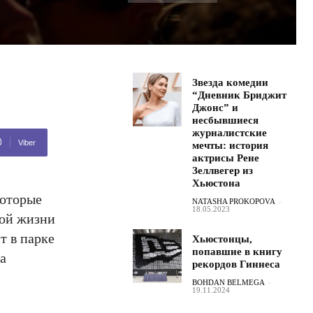
Звезда комедии
“Дневник Бриджит
Джонс” и
несбывшиеся
журналистские
Viber
мечты: история
актрисы Рене
Зеллвегер из
Хьюстона
которые
NATASHA PROKOPOVA
-
18.05.2023
ной жизни
т в парке
Хьюстонцы,
попавшие в книгу
та
рекордов Гиннеса
BOHDAN BELMEGA
-
19.11.2024