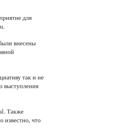
приятие для
u.
 были внесены
овной
иативу так и не
но выступления
al. Также
о известно, что