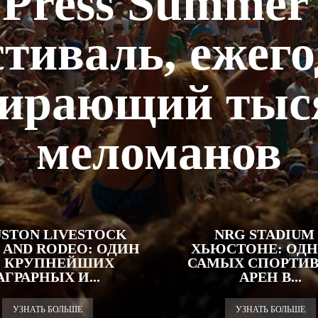
 Press Summer 
тиваль, ежег
бирающий тыс
меломанов
STON LIVESTOCK
NRG STADIUM
 AND RODEO: ОДИН
ХЬЮСТОНЕ: ОДН
З КРУПНЕЙШИХ
САМЫХ СПОРТИ
АГРАРНЫХ И...
АРЕН В...
УЗНАТЬ БОЛЬШЕ
УЗНАТЬ БОЛЬШЕ