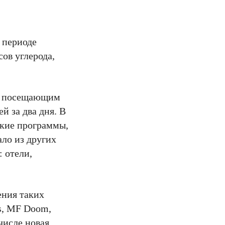
 периоде
ов углерода,
м, посещающим
й за два дня. В
ские программы,
ло из других
 отели,
ения таких
s, MF Doom,
числе новая